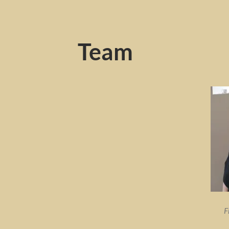
Team
F