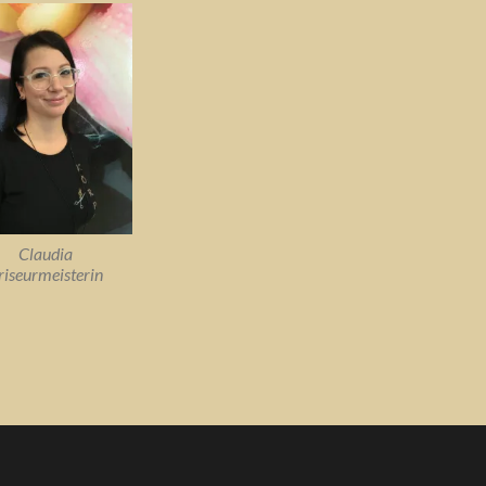
Claudia
riseurmeisterin