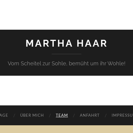
MARTHA HAAR
Vom Scheitel zur Sohle, bemüht um ihr Wohle!
AGE
ÜBER MICH
TEAM
ANFAHRT
IMPRESS