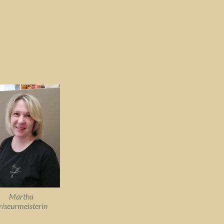
Martha
riseurmeisterin